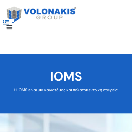
IOMS
Η iOMS είναι μια καινοτόμος και πελατοκεντρική εταιρεία.