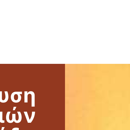
ρυση
ειών