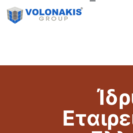
Ίδ
Εταιρ