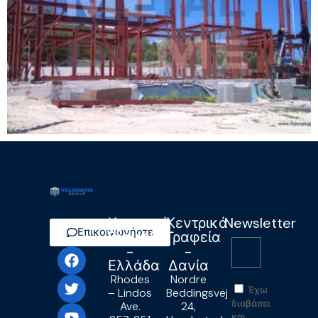
Κεντρικά
Κεντρικά
Newsletter
Επικοινωνήστε
Γραφεία
Γραφεία
-
-
Ελλάδα
Δανία
Rhodes
Nordre
Έχω
– Lindos
Beddingsvej
διαβάσει
Ave.
24,
και