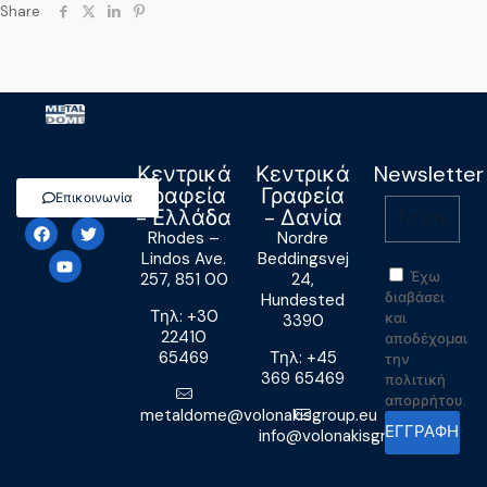
Share
Κεντρικά
Κεντρικά
Newsletter
Γραφεία
Γραφεία
Επικοινωνία
- Ελλάδα
- Δανία
Rhodes –
Nordre
Lindos Ave.
Beddingsvej
Έχω
257, 851 00
24,
διαβάσει
Hundested
Τηλ: +30
και
3390
22410
αποδέχομαι
65469
Τηλ: +45
την
369 65469
πολιτική
απορρήτου.
metaldome@volonakisgroup.eu
ΕΓΓΡΑΦΗ
info@volonakisgroup.eu